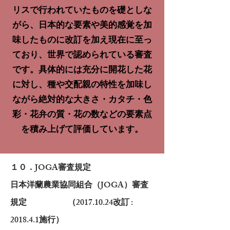
リスで行われていたものを礎としな
がら、日本的な要素や
美的感覚を加
味したものに改訂を加え現在に至っ
ており、世界で認められている審査
です。
具体的には充分に開花した花
に対し、種や交配親の特性を加味し
ながら絶対的な大きさ・カタチ・色
彩・花弁の質・花の数などの要素点
を積み上げて評価しています。
１０．JOGA審査規定
日本洋蘭農業協同組合（JOGA）審査
規定 （2017.10.24改訂 :
2018.4.1施行）